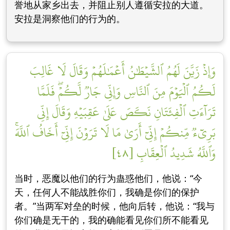
誉地从家乡出去，并阻止别人遵循安拉的大道。
安拉是洞察他们的行为的。
وَإِذۡ زَيَّنَ لَهُمُ ٱلشَّيۡطَٰنُ أَعۡمَٰلَهُمۡ وَقَالَ لَا غَالِبَ
لَكُمُ ٱلۡيَوۡمَ مِنَ ٱلنَّاسِ وَإِنِّي جَارٞ لَّكُمۡۖ فَلَمَّا
تَرَآءَتِ ٱلۡفِئَتَانِ نَكَصَ عَلَىٰ عَقِبَيۡهِ وَقَالَ إِنِّي
بَرِيٓءٞ مِّنكُمۡ إِنِّيٓ أَرَىٰ مَا لَا تَرَوۡنَ إِنِّيٓ أَخَافُ ٱللَّهَۚ
وَٱللَّهُ شَدِيدُ ٱلۡعِقَابِ [٤٨]
当时，恶魔以他们的行为蛊惑他们，他说：“今
天，任何人不能战胜你们，我确是你们的保护
者。”当两军对垒的时候，他向后转，他说：“我与
你们确是无干的，我的确能看见你们所不能看见