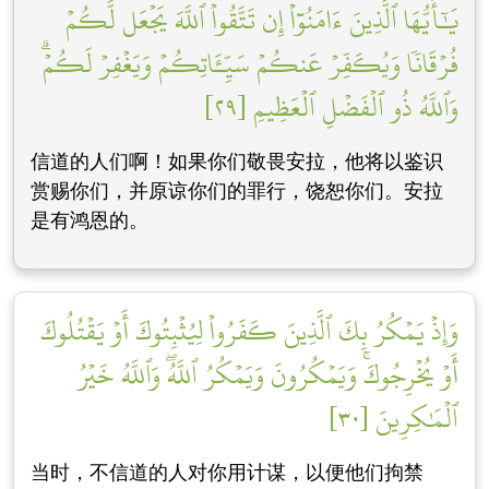
يَٰٓأَيُّهَا ٱلَّذِينَ ءَامَنُوٓاْ إِن تَتَّقُواْ ٱللَّهَ يَجۡعَل لَّكُمۡ
فُرۡقَانٗا وَيُكَفِّرۡ عَنكُمۡ سَيِّـَٔاتِكُمۡ وَيَغۡفِرۡ لَكُمۡۗ
وَٱللَّهُ ذُو ٱلۡفَضۡلِ ٱلۡعَظِيمِ [٢٩]
信道的人们啊！如果你们敬畏安拉，他将以鉴识
赏赐你们，并原谅你们的罪行，饶恕你们。安拉
是有鸿恩的。
وَإِذۡ يَمۡكُرُ بِكَ ٱلَّذِينَ كَفَرُواْ لِيُثۡبِتُوكَ أَوۡ يَقۡتُلُوكَ
أَوۡ يُخۡرِجُوكَۚ وَيَمۡكُرُونَ وَيَمۡكُرُ ٱللَّهُۖ وَٱللَّهُ خَيۡرُ
ٱلۡمَٰكِرِينَ [٣٠]
当时，不信道的人对你用计谋，以便他们拘禁