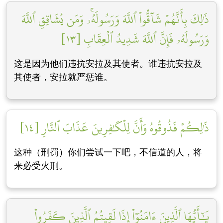
ذَٰلِكَ بِأَنَّهُمۡ شَآقُّواْ ٱللَّهَ وَرَسُولَهُۥۚ وَمَن يُشَاقِقِ ٱللَّهَ
وَرَسُولَهُۥ فَإِنَّ ٱللَّهَ شَدِيدُ ٱلۡعِقَابِ [١٣]
这是因为他们违抗安拉及其使者。谁违抗安拉及
其使者，安拉就严惩谁。
ذَٰلِكُمۡ فَذُوقُوهُ وَأَنَّ لِلۡكَٰفِرِينَ عَذَابَ ٱلنَّارِ [١٤]
这种（刑罚）你们尝试一下吧，不信道的人，将
来必受火刑。
يَٰٓأَيُّهَا ٱلَّذِينَ ءَامَنُوٓاْ إِذَا لَقِيتُمُ ٱلَّذِينَ كَفَرُواْ