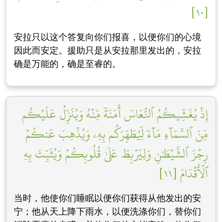
[١٠]
安拉只以这个答复向你们报喜，以便你们的心境
因此而安定。援助只是从安拉那里发出的，安拉
确是万能的，确是至睿的。
إِذۡ يُغَشِّيكُمُ ٱلنُّعَاسَ أَمَنَةٗ مِّنۡهُ وَيُنَزِّلُ عَلَيۡكُم
مِّنَ ٱلسَّمَآءِ مَآءٗ لِّيُطَهِّرَكُم بِهِۦ وَيُذۡهِبَ عَنكُمۡ
رِجۡزَ ٱلشَّيۡطَٰنِ وَلِيَرۡبِطَ عَلَىٰ قُلُوبِكُمۡ وَيُثَبِّتَ بِهِ
ٱلۡأَقۡدَامَ [١١]
当时，他使你们睡眠以便你们获得从他发出的安
宁；他从天上降下雨水，以便洗涤你们，替你们