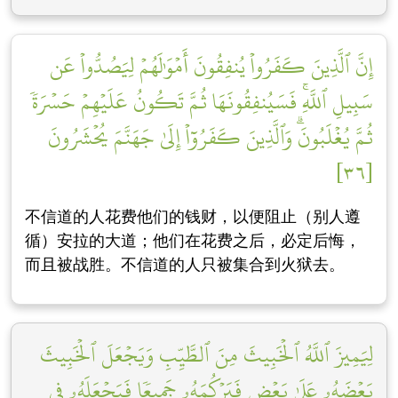
إِنَّ ٱلَّذِينَ كَفَرُواْ يُنفِقُونَ أَمۡوَٰلَهُمۡ لِيَصُدُّواْ عَن
سَبِيلِ ٱللَّهِۚ فَسَيُنفِقُونَهَا ثُمَّ تَكُونُ عَلَيۡهِمۡ حَسۡرَةٗ
ثُمَّ يُغۡلَبُونَۗ وَٱلَّذِينَ كَفَرُوٓاْ إِلَىٰ جَهَنَّمَ يُحۡشَرُونَ
[٣٦]
不信道的人花费他们的钱财，以便阻止（别人遵
循）安拉的大道；他们在花费之后，必定后悔，
而且被战胜。不信道的人只被集合到火狱去。
لِيَمِيزَ ٱللَّهُ ٱلۡخَبِيثَ مِنَ ٱلطَّيِّبِ وَيَجۡعَلَ ٱلۡخَبِيثَ
بَعۡضَهُۥ عَلَىٰ بَعۡضٖ فَيَرۡكُمَهُۥ جَمِيعٗا فَيَجۡعَلَهُۥ فِي