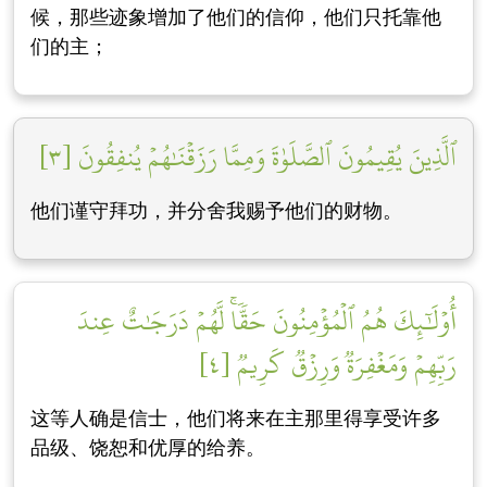
候，那些迹象增加了他们的信仰，他们只托靠他
们的主；
ٱلَّذِينَ يُقِيمُونَ ٱلصَّلَوٰةَ وَمِمَّا رَزَقۡنَٰهُمۡ يُنفِقُونَ [٣]
他们谨守拜功，并分舍我赐予他们的财物。
أُوْلَٰٓئِكَ هُمُ ٱلۡمُؤۡمِنُونَ حَقّٗاۚ لَّهُمۡ دَرَجَٰتٌ عِندَ
رَبِّهِمۡ وَمَغۡفِرَةٞ وَرِزۡقٞ كَرِيمٞ [٤]
这等人确是信士，他们将来在主那里得享受许多
品级、饶恕和优厚的给养。