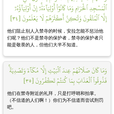
ٱلۡمَسۡجِدِ ٱلۡحَرَامِ وَمَا كَانُوٓاْ أَوۡلِيَآءَهُۥٓۚ إِنۡ أَوۡلِيَآؤُهُۥٓ
إِلَّا ٱلۡمُتَّقُونَ وَلَٰكِنَّ أَكۡثَرَهُمۡ لَا يَعۡلَمُونَ [٣٤]
他们阻止别人入禁寺的时候，安拉怎能不惩治他
们呢？他们不是禁寺的保护者，禁寺的保护者只
能是敬畏的人，但他们大半不知道。
وَمَا كَانَ صَلَاتُهُمۡ عِندَ ٱلۡبَيۡتِ إِلَّا مُكَآءٗ وَتَصۡدِيَةٗۚ
فَذُوقُواْ ٱلۡعَذَابَ بِمَا كُنتُمۡ تَكۡفُرُونَ [٣٥]
他们在禁寺附近的礼拜，只是打呼哨和拍掌。
（不信道的人们啊！）你们为不信道而尝试刑罚
吧。