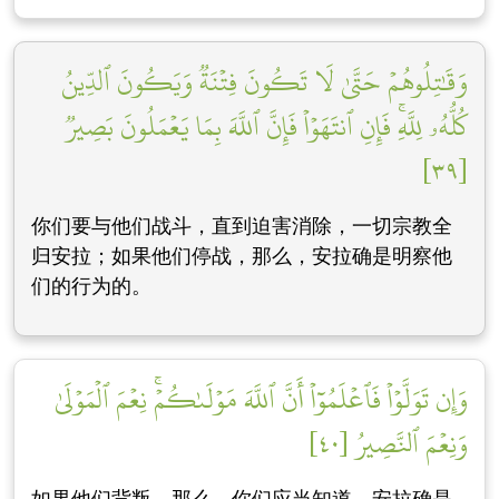
وَقَٰتِلُوهُمۡ حَتَّىٰ لَا تَكُونَ فِتۡنَةٞ وَيَكُونَ ٱلدِّينُ
كُلُّهُۥ لِلَّهِۚ فَإِنِ ٱنتَهَوۡاْ فَإِنَّ ٱللَّهَ بِمَا يَعۡمَلُونَ بَصِيرٞ
[٣٩]
你们要与他们战斗，直到迫害消除，一切宗教全
归安拉；如果他们停战，那么，安拉确是明察他
们的行为的。
وَإِن تَوَلَّوۡاْ فَٱعۡلَمُوٓاْ أَنَّ ٱللَّهَ مَوۡلَىٰكُمۡۚ نِعۡمَ ٱلۡمَوۡلَىٰ
وَنِعۡمَ ٱلنَّصِيرُ [٤٠]
如果他们背叛，那么，你们应当知道，安拉确是