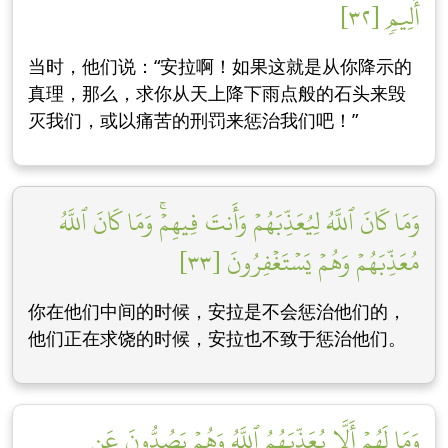
أَلِيمٖ [٣٢]
当时，他们说：“安拉啊！如果这就是从你降示的
真理，那么，求你从天上降下雨点般的石头来毁
灭我们，或以痛苦的刑罚来惩治我们吧！”
وَمَا كَانَ ٱللَّهُ لِيُعَذِّبَهُمۡ وَأَنتَ فِيهِمۡۚ وَمَا كَانَ ٱللَّهُ
مُعَذِّبَهُمۡ وَهُمۡ يَسۡتَغۡفِرُونَ [٣٣]
你在他们中间的时候，安拉是不会惩治他们的，
他们正在求饶的时候，安拉也不致于惩治他们。
وَمَا لَهُمۡ أَلَّا يُعَذِّبَهُمُ ٱللَّهُ وَهُمۡ يَصُدُّونَ عَنِ