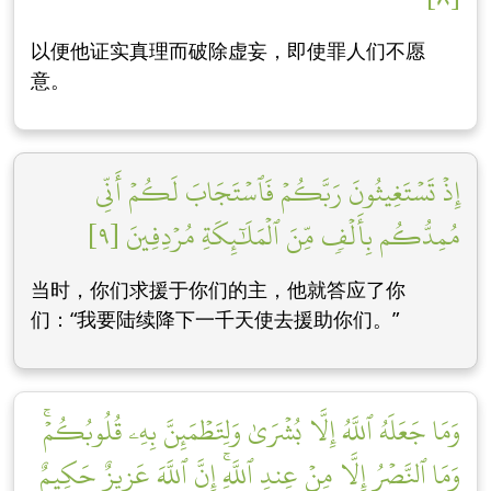
以便他证实真理而破除虚妄，即使罪人们不愿
意。
إِذۡ تَسۡتَغِيثُونَ رَبَّكُمۡ فَٱسۡتَجَابَ لَكُمۡ أَنِّي
مُمِدُّكُم بِأَلۡفٖ مِّنَ ٱلۡمَلَٰٓئِكَةِ مُرۡدِفِينَ [٩]
当时，你们求援于你们的主，他就答应了你
们：“我要陆续降下一千天使去援助你们。”
وَمَا جَعَلَهُ ٱللَّهُ إِلَّا بُشۡرَىٰ وَلِتَطۡمَئِنَّ بِهِۦ قُلُوبُكُمۡۚ
وَمَا ٱلنَّصۡرُ إِلَّا مِنۡ عِندِ ٱللَّهِۚ إِنَّ ٱللَّهَ عَزِيزٌ حَكِيمٌ