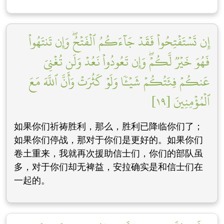
إِن تَسۡتَفۡتِحُواْ فَقَدۡ جَآءَكُمُ ٱلۡفَتۡحُۖ وَإِن تَنتَهُواْ
فَهُوَ خَيۡرٞ لَّكُمۡۖ وَإِن تَعُودُواْ نَعُدۡ وَلَن تُغۡنِيَ
عَنكُمۡ فِئَتُكُمۡ شَيۡـٔٗا وَلَوۡ كَثُرَتۡ وَأَنَّ ٱللَّهَ مَعَ
ٱلۡمُؤۡمِنِينَ [١٩]
如果你们祈祷胜利，那么，胜利已降临你们了；
如果你们停战，那对于你们是更好的。如果你们
卷土重来，我就再次援助信士们，你们的部队虽
多，对于你们却无裨益，安拉确实是和信士们在
一起的。