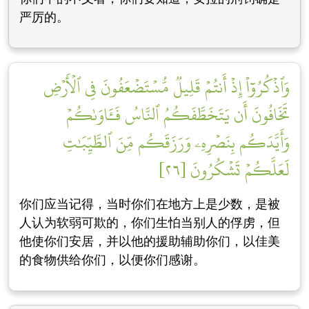
严厉的。
وَٱذۡكُرُوٓاْ إِذۡ أَنتُمۡ قَلِيلٞ مُّسۡتَضۡعَفُونَ فِي ٱلۡأَرۡضِ
تَخَافُونَ أَن يَتَخَطَّفَكُمُ ٱلنَّاسُ فَـَٔاوَىٰكُمۡ
وَأَيَّدَكُم بِنَصۡرِهِۦ وَرَزَقَكُم مِّنَ ٱلطَّيِّبَٰتِ
لَعَلَّكُمۡ تَشۡكُرُونَ [٢٦]
你们应当记得，当时你们在地方上是少数，是被
人认为软弱可欺的，你们生怕当别人的俘虏，但
他使你们安居，并以他的援助辅助你们，以佳美
的食物供给你们，以便你们感谢。