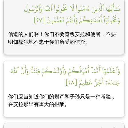
يَٰٓأَيُّهَا ٱلَّذِينَ ءَامَنُواْ لَا تَخُونُواْ ٱللَّهَ وَٱلرَّسُولَ
وَتَخُونُوٓاْ أَمَٰنَٰتِكُمۡ وَأَنتُمۡ تَعۡلَمُونَ [٢٧]
信道的人们啊！你们不要背叛安拉和使者，不要
明知故犯地不忠于你们所受的信托。
وَٱعۡلَمُوٓاْ أَنَّمَآ أَمۡوَٰلُكُمۡ وَأَوۡلَٰدُكُمۡ فِتۡنَةٞ وَأَنَّ ٱللَّهَ
عِندَهُۥٓ أَجۡرٌ عَظِيمٞ [٢٨]
你们应当知道你们的财产和子孙只是一种考验，
在安拉那里有重大的报酬。