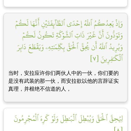
وَإِذۡ يَعِدُكُمُ ٱللَّهُ إِحۡدَى ٱلطَّآئِفَتَيۡنِ أَنَّهَا لَكُمۡ
وَتَوَدُّونَ أَنَّ غَيۡرَ ذَاتِ ٱلشَّوۡكَةِ تَكُونُ لَكُمۡ
وَيُرِيدُ ٱللَّهُ أَن يُحِقَّ ٱلۡحَقَّ بِكَلِمَٰتِهِۦ وَيَقۡطَعَ دَابِرَ
ٱلۡكَٰفِرِينَ [٧]
当时，安拉应许你们两伙人中的一伙，你们要的
是没有武装的那一伙，而安拉欲以他的言辞证实
真理，并根绝不信道的人，
لِيُحِقَّ ٱلۡحَقَّ وَيُبۡطِلَ ٱلۡبَٰطِلَ وَلَوۡ كَرِهَ ٱلۡمُجۡرِمُونَ
[٨]