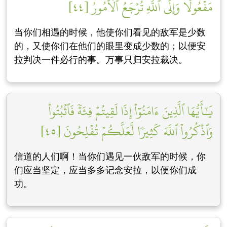
مَفۡعُولٗاۗ وَإِلَى ٱللَّهِ تُرۡجَعُ ٱلۡأُمُورُ [٤٤]
当你们相遇的时候，他使你们看见的敌军是少数
的，又使你们在他们的眼里变成少数的；以便安
拉判决一件必行的事。万事只归安拉裁决。
يَٰٓأَيُّهَا ٱلَّذِينَ ءَامَنُوٓاْ إِذَا لَقِيتُمۡ فِئَةٗ فَٱثۡبُتُواْ
وَٱذۡكُرُواْ ٱللَّهَ كَثِيرٗا لَّعَلَّكُمۡ تُفۡلِحُونَ [٤٥]
信道的人们啊！当你们遇见一伙敌军的时候，你
们应当坚定，应当多多记念安拉，以便你们成
功。