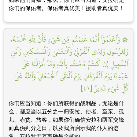
你们的保佑者。保佑者真优美！援助者真优美！
۞ وَٱعۡلَمُوٓاْ أَنَّمَا غَنِمۡتُم مِّن شَيۡءٖ فَأَنَّ لِلَّهِ خُمُسَهُۥ
وَلِلرَّسُولِ وَلِذِي ٱلۡقُرۡبَىٰ وَٱلۡيَتَٰمَىٰ وَٱلۡمَسَٰكِينِ وَٱبۡنِ
ٱلسَّبِيلِ إِن كُنتُمۡ ءَامَنتُم بِٱللَّهِ وَمَآ أَنزَلۡنَا عَلَىٰ
عَبۡدِنَا يَوۡمَ ٱلۡفُرۡقَانِ يَوۡمَ ٱلۡتَقَى ٱلۡجَمۡعَانِۗ وَٱللَّهُ عَلَىٰ
كُلِّ شَيۡءٖ قَدِيرٌ [٤١]
你们应当知道：你们所获得的战利品，无论是什
么，都应当以五分之一归安拉、使者、至亲、孤
儿、赤贫、旅客，如果你们确信安拉和两军交锋
而真伪判分之日，以及我所启示我的仆人的迹
象。安拉对于万事确是全能的。