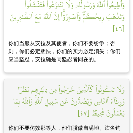
وَأَطِيعُواْ ٱللَّهَ وَرَسُولَهُۥ وَلَا تَنَٰزَعُواْ فَتَفۡشَلُواْ
وَتَذۡهَبَ رِيحُكُمۡۖ وَٱصۡبِرُوٓاْۚ إِنَّ ٱللَّهَ مَعَ ٱلصَّٰبِرِينَ
[٤٦]
你们当服从安拉及其使者，你们不要纷争；否
则，你们必定胆怯，你们的实力必定消失；你们
应当坚忍，安拉确是同坚忍者同在的。
وَلَا تَكُونُواْ كَٱلَّذِينَ خَرَجُواْ مِن دِيَٰرِهِم بَطَرٗا
وَرِئَآءَ ٱلنَّاسِ وَيَصُدُّونَ عَن سَبِيلِ ٱللَّهِۚ وَٱللَّهُ بِمَا
يَعۡمَلُونَ مُحِيطٞ [٤٧]
你们不要仿效那等人，他们骄傲自满地、沽名钓