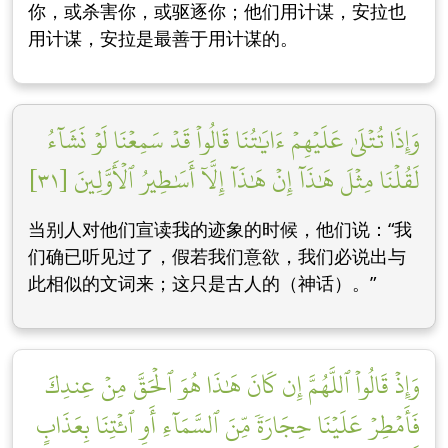
你，或杀害你，或驱逐你；他们用计谋，安拉也
用计谋，安拉是最善于用计谋的。
وَإِذَا تُتۡلَىٰ عَلَيۡهِمۡ ءَايَٰتُنَا قَالُواْ قَدۡ سَمِعۡنَا لَوۡ نَشَآءُ
لَقُلۡنَا مِثۡلَ هَٰذَآ إِنۡ هَٰذَآ إِلَّآ أَسَٰطِيرُ ٱلۡأَوَّلِينَ [٣١]
当别人对他们宣读我的迹象的时候，他们说：“我
们确已听见过了，假若我们意欲，我们必说出与
此相似的文词来；这只是古人的（神话）。”
وَإِذۡ قَالُواْ ٱللَّهُمَّ إِن كَانَ هَٰذَا هُوَ ٱلۡحَقَّ مِنۡ عِندِكَ
فَأَمۡطِرۡ عَلَيۡنَا حِجَارَةٗ مِّنَ ٱلسَّمَآءِ أَوِ ٱئۡتِنَا بِعَذَابٍ