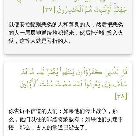
جَهَنَّمَۚ أُوْلَٰٓئِكَ هُمُ ٱلۡخَٰسِرُونَ [٣٧]
以便安拉甄别恶劣的人和善良的人，然后把恶劣
的人一层层地通统堆积起来，然后把他们投入火
狱，这等人就是亏折的人。
قُل لِّلَّذِينَ كَفَرُوٓاْ إِن يَنتَهُواْ يُغۡفَرۡ لَهُم مَّا قَدۡ
سَلَفَ وَإِن يَعُودُواْ فَقَدۡ مَضَتۡ سُنَّتُ ٱلۡأَوَّلِينَ
[٣٨]
你告诉不信道的人们：如果他们停止战争，那
么，他们以往的罪恶将蒙赦宥；如果他们执迷不
悟，那么，古人的常道已逝去了。