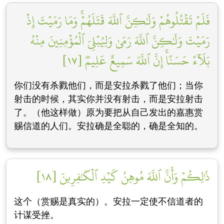
فَلَمۡ تَقۡتُلُوهُمۡ وَلَٰكِنَّ ٱللَّهَ قَتَلَهُمۡۚ وَمَا رَمَيۡتَ إِذۡ
رَمَيۡتَ وَلَٰكِنَّ ٱللَّهَ رَمَىٰ وَلِيُبۡلِيَ ٱلۡمُؤۡمِنِينَ مِنۡهُ
بَلَآءً حَسَنًاۚ إِنَّ ٱللَّهَ سَمِيعٌ عَلِيمٞ [١٧]
你们没有杀戮他们，而是安拉杀戮了他们；当你
射击的时候，其实你并没有射击，而是安拉射击
了。（他这样做）原为要把从自己发出的嘉惠赏
赐信道的人们。安拉确是全聪的，确是全知的。
ذَٰلِكُمۡ وَأَنَّ ٱللَّهَ مُوهِنُ كَيۡدِ ٱلۡكَٰفِرِينَ [١٨]
这个（赏赐是真实的）。安拉一定使不信道者的
计谋受挫。