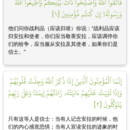
فَٱتَّقُواْ ٱللَّهَ وَأَصۡلِحُواْ ذَاتَ بَيۡنِكُمۡۖ وَأَطِيعُواْ ٱللَّهَ
وَرَسُولَهُۥٓ إِن كُنتُم مُّؤۡمِنِينَ [١]
他们问你战利品（应该归谁）你说：“战利品应该
归安拉和使者，你们应当敬畏安拉，应该调停你
们的纷争，应当服从安拉及其使者，如果你们是
信士。”
إِنَّمَا ٱلۡمُؤۡمِنُونَ ٱلَّذِينَ إِذَا ذُكِرَ ٱللَّهُ وَجِلَتۡ قُلُوبُهُمۡ
وَإِذَا تُلِيَتۡ عَلَيۡهِمۡ ءَايَٰتُهُۥ زَادَتۡهُمۡ إِيمَٰنٗا وَعَلَىٰ رَبِّهِمۡ
يَتَوَكَّلُونَ [٢]
只有这等人是信士：当有人记念安拉的时候，他
们的内心感觉恐惧；当有人宣读安拉的迹象的时