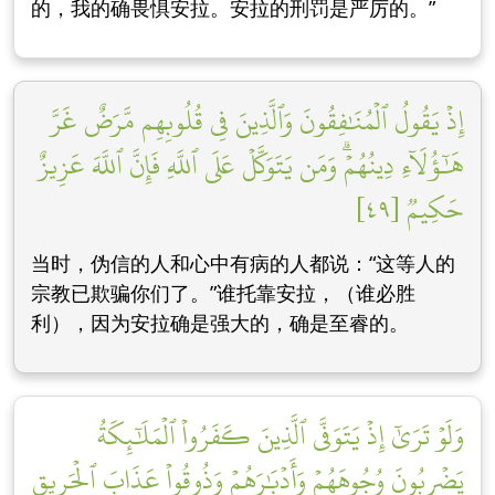
的，我的确畏惧安拉。安拉的刑罚是严厉的。”
إِذۡ يَقُولُ ٱلۡمُنَٰفِقُونَ وَٱلَّذِينَ فِي قُلُوبِهِم مَّرَضٌ غَرَّ
هَٰٓؤُلَآءِ دِينُهُمۡۗ وَمَن يَتَوَكَّلۡ عَلَى ٱللَّهِ فَإِنَّ ٱللَّهَ عَزِيزٌ
حَكِيمٞ [٤٩]
当时，伪信的人和心中有病的人都说：“这等人的
宗教已欺骗你们了。”谁托靠安拉，（谁必胜
利），因为安拉确是强大的，确是至睿的。
وَلَوۡ تَرَىٰٓ إِذۡ يَتَوَفَّى ٱلَّذِينَ كَفَرُواْ ٱلۡمَلَٰٓئِكَةُ
يَضۡرِبُونَ وُجُوهَهُمۡ وَأَدۡبَٰرَهُمۡ وَذُوقُواْ عَذَابَ ٱلۡحَرِيقِ