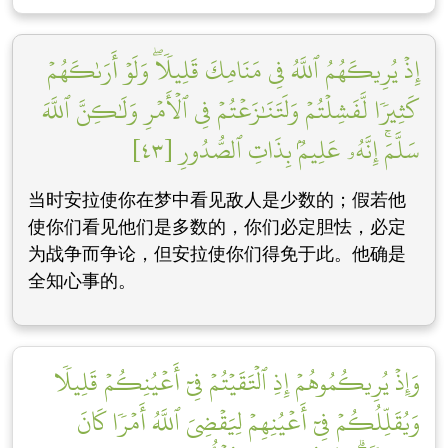
إِذۡ يُرِيكَهُمُ ٱللَّهُ فِي مَنَامِكَ قَلِيلٗاۖ وَلَوۡ أَرَىٰكَهُمۡ
كَثِيرٗا لَّفَشِلۡتُمۡ وَلَتَنَٰزَعۡتُمۡ فِي ٱلۡأَمۡرِ وَلَٰكِنَّ ٱللَّهَ
سَلَّمَۚ إِنَّهُۥ عَلِيمُۢ بِذَاتِ ٱلصُّدُورِ [٤٣]
当时安拉使你在梦中看见敌人是少数的；假若他
使你们看见他们是多数的，你们必定胆怯，必定
为战争而争论，但安拉使你们得免于此。他确是
全知心事的。
وَإِذۡ يُرِيكُمُوهُمۡ إِذِ ٱلۡتَقَيۡتُمۡ فِيٓ أَعۡيُنِكُمۡ قَلِيلٗا
وَيُقَلِّلُكُمۡ فِيٓ أَعۡيُنِهِمۡ لِيَقۡضِيَ ٱللَّهُ أَمۡرٗا كَانَ