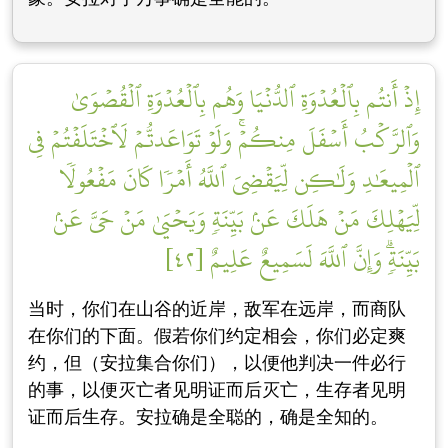
إِذۡ أَنتُم بِٱلۡعُدۡوَةِ ٱلدُّنۡيَا وَهُم بِٱلۡعُدۡوَةِ ٱلۡقُصۡوَىٰ
وَٱلرَّكۡبُ أَسۡفَلَ مِنكُمۡۚ وَلَوۡ تَوَاعَدتُّمۡ لَٱخۡتَلَفۡتُمۡ فِي
ٱلۡمِيعَٰدِ وَلَٰكِن لِّيَقۡضِيَ ٱللَّهُ أَمۡرٗا كَانَ مَفۡعُولٗا
لِّيَهۡلِكَ مَنۡ هَلَكَ عَنۢ بَيِّنَةٖ وَيَحۡيَىٰ مَنۡ حَيَّ عَنۢ
بَيِّنَةٖۗ وَإِنَّ ٱللَّهَ لَسَمِيعٌ عَلِيمٌ [٤٢]
当时，你们在山谷的近岸，敌军在远岸，而商队
在你们的下面。假若你们约定相会，你们必定爽
约，但（安拉集合你们），以便他判决一件必行
的事，以便灭亡者见明证而后灭亡，生存者见明
证而后生存。安拉确是全聪的，确是全知的。