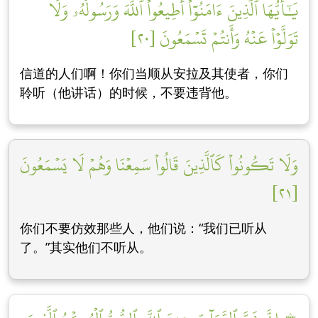
يَٰٓأَيُّهَا ٱلَّذِينَ ءَامَنُوٓاْ أَطِيعُواْ ٱللَّهَ وَرَسُولَهُۥ وَلَا
تَوَلَّوۡاْ عَنۡهُ وَأَنتُمۡ تَسۡمَعُونَ [٢٠]
信道的人们啊！你们当顺从安拉及其使者，你们
聆听（他讲话）的时候，不要违背他。
وَلَا تَكُونُواْ كَٱلَّذِينَ قَالُواْ سَمِعۡنَا وَهُمۡ لَا يَسۡمَعُونَ
[٢١]
你们不要仿效那些人，他们说：“我们已听从
了。”其实他们不听从。