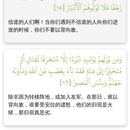
زَحۡفٗا فَلَا تُوَلُّوهُمُ ٱلۡأَدۡبَارَ [١٥]
信道的人们啊！当你们遇到不信道的人向你们进
攻的时候，你们不要以背向敌。
وَمَن يُوَلِّهِمۡ يَوۡمَئِذٖ دُبُرَهُۥٓ إِلَّا مُتَحَرِّفٗا لِّقِتَالٍ أَوۡ
مُتَحَيِّزًا إِلَىٰ فِئَةٖ فَقَدۡ بَآءَ بِغَضَبٖ مِّنَ ٱللَّهِ وَمَأۡوَىٰهُ
جَهَنَّمُۖ وَبِئۡسَ ٱلۡمَصِيرُ [١٦]
除非因为转移阵地，或加入友军。在那日，谁以
背向敌，谁要受安拉的谴怒，他们的归宿是火
狱，那归宿真恶劣。