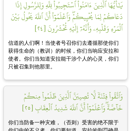
يَٰٓأَيُّهَا ٱلَّذِينَ ءَامَنُواْ ٱسۡتَجِيبُواْ لِلَّهِ وَلِلرَّسُولِ إِذَا
دَعَاكُمۡ لِمَا يُحۡيِيكُمۡۖ وَٱعۡلَمُوٓاْ أَنَّ ٱللَّهَ يَحُولُ بَيۡنَ
ٱلۡمَرۡءِ وَقَلۡبِهِۦ وَأَنَّهُۥٓ إِلَيۡهِ تُحۡشَرُونَ [٢٤]
信道的人们啊！当使者号召你们去遵循那使你们
获得生命的（教训）的时候，你们当响应安拉和
使者。你们当知道安拉能干涉个人的心灵，你们
只被召集到他那里。
وَٱتَّقُواْ فِتۡنَةٗ لَّا تُصِيبَنَّ ٱلَّذِينَ ظَلَمُواْ مِنكُمۡ
خَآصَّةٗۖ وَٱعۡلَمُوٓاْ أَنَّ ٱللَّهَ شَدِيدُ ٱلۡعِقَابِ [٢٥]
你们当防备一种灾难，（否则）受害的绝不限于
你们中的不义者，你们要知道，安拉的刑罚确是