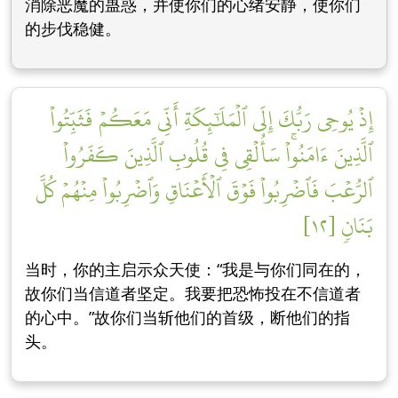
消除恶魔的蛊惑，并使你们的心绪安静，使你们
的步伐稳健。
إِذۡ يُوحِي رَبُّكَ إِلَى ٱلۡمَلَٰٓئِكَةِ أَنِّي مَعَكُمۡ فَثَبِّتُواْ
ٱلَّذِينَ ءَامَنُواْۚ سَأُلۡقِي فِي قُلُوبِ ٱلَّذِينَ كَفَرُواْ
ٱلرُّعۡبَ فَٱضۡرِبُواْ فَوۡقَ ٱلۡأَعۡنَاقِ وَٱضۡرِبُواْ مِنۡهُمۡ كُلَّ
بَنَانٖ [١٢]
当时，你的主启示众天使：“我是与你们同在的，
故你们当信道者坚定。我要把恐怖投在不信道者
的心中。”故你们当斩他们的首级，断他们的指
头。