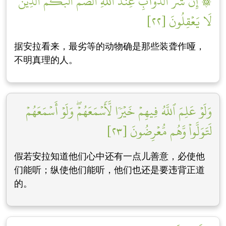
۞ إِنَّ شَرَّ ٱلدَّوَآبِّ عِندَ ٱللَّهِ ٱلصُّمُّ ٱلۡبُكۡمُ ٱلَّذِينَ
لَا يَعۡقِلُونَ [٢٢]
据安拉看来，最劣等的动物确是那些装聋作哑，
不明真理的人。
وَلَوۡ عَلِمَ ٱللَّهُ فِيهِمۡ خَيۡرٗا لَّأَسۡمَعَهُمۡۖ وَلَوۡ أَسۡمَعَهُمۡ
لَتَوَلَّواْ وَّهُم مُّعۡرِضُونَ [٢٣]
假若安拉知道他们心中还有一点儿善意，必使他
们能听；纵使他们能听，他们也还是要违背正道
的。