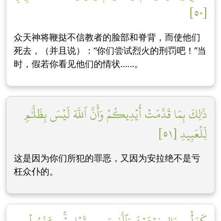
[٥٠]
众天神将鞭挞不信教者的脸部和脊背，而使他们
死去，（并且说）：“你们尝试烈火的刑罚吧！”当
时，假若你看见他们的情状……。
ذَٰلِكَ بِمَا قَدَّمَتۡ أَيۡدِيكُمۡ وَأَنَّ ٱللَّهَ لَيۡسَ بِظَلَّٰمٖ
لِّلۡعَبِيدِ [٥١]
这是因为你们所犯的罪恶，又因为安拉绝不是亏
枉众仆的。