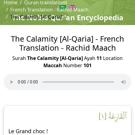
Home
Quran translations
French Translation - Rachid Maach
The Noble Qur'an Encyclopedia
The Calamity [Al-Qaria]
The Calamity [Al-Qaria] - French
Translation - Rachid Maach
Surah
The Calamity [Al-Qaria]
Ayah
11
Location
Maccah
Number
101
ٱلۡقَارِعَةُ [١]
Le Grand choc !