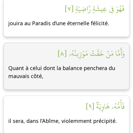
فَهُوَ فِي عِيشَةٖ رَّاضِيَةٖ [٧]
jouira au Paradis d’une éternelle félicité.
وَأَمَّا مَنۡ خَفَّتۡ مَوَٰزِينُهُۥ [٨]
Quant à celui dont la balance penchera du
mauvais côté,
فَأُمُّهُۥ هَاوِيَةٞ [٩]
il sera, dans l’Abîme, violemment précipité.