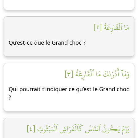
مَا ٱلۡقَارِعَةُ [٢]
Qu’est-ce que le Grand choc ?
وَمَآ أَدۡرَىٰكَ مَا ٱلۡقَارِعَةُ [٣]
Qui pourrait t’indiquer ce qu’est le Grand choc
?
يَوۡمَ يَكُونُ ٱلنَّاسُ كَٱلۡفَرَاشِ ٱلۡمَبۡثُوثِ [٤]