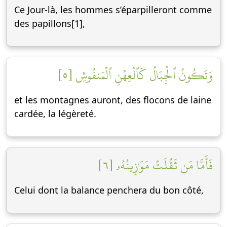
Ce Jour-là, les hommes s’éparpilleront comme
des papillons[1],
وَتَكُونُ ٱلۡجِبَالُ كَٱلۡعِهۡنِ ٱلۡمَنفُوشِ [٥]
et les montagnes auront, des flocons de laine
cardée, la légèreté.
فَأَمَّا مَن ثَقُلَتۡ مَوَٰزِينُهُۥ [٦]
Celui dont la balance penchera du bon côté,