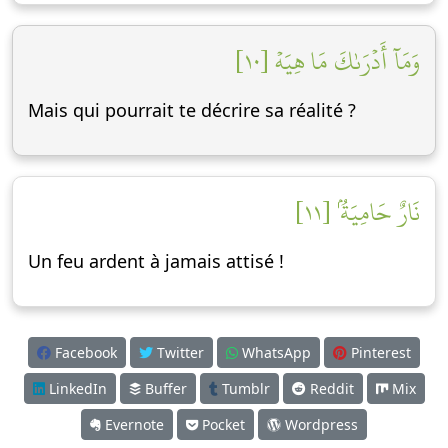
وَمَآ أَدۡرَىٰكَ مَا هِيَهۡ [١٠]
Mais qui pourrait te décrire sa réalité ?
نَارٌ حَامِيَةُۢ [١١]
Un feu ardent à jamais attisé !
Facebook
Twitter
WhatsApp
Pinterest
LinkedIn
Buffer
Tumblr
Reddit
Mix
Evernote
Pocket
Wordpress