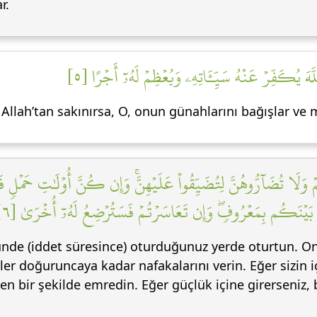
r.
لَّهَ يُكَفِّرۡ عَنۡهُ سَيِّـَٔاتِهِۦ وَيُعۡظِمۡ لَهُۥٓ أَجۡرًا [٥
m Allah’tan sakınırsa, O, onun günahlarını bağışlar ve 
تُضَآرُّوهُنَّ لِتُضَيِّقُواْ عَلَيۡهِنَّۚ وَإِن كُنَّ أُوْلَٰتِ حَمۡلٖ فَأَنفِ
اْ بَيۡنَكُم بِمَعۡرُوفٖۖ وَإِن تَعَاسَرۡتُمۡ فَسَتُرۡضِعُ لَهُۥٓ أُخۡرَىٰ [٦
nde (iddet süresince) oturduğunuz yerde oturtun. Onl
r doğuruncaya kadar nafakalarını verin. Eğer sizin içi
inen bir şekilde emredin. Eğer güçlük içine girerseniz