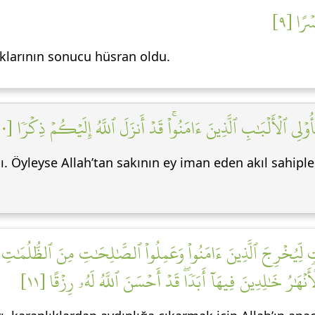
ۡرًا [٩
tıklarının sonucu hüsran oldu.
ٰٓأُوْلِي ٱلۡأَلۡبَٰبِ ٱلَّذِينَ ءَامَنُواْۚ قَدۡ أَنزَلَ ٱللَّهُ إِلَيۡكُمۡ ذِكۡرٗا [١٠
dı. Öyleyse Allah’tan sakının ey iman eden akıl sahipleri
ٖ لِّيُخۡرِجَ ٱلَّذِينَ ءَامَنُواْ وَعَمِلُواْ ٱلصَّٰلِحَٰتِ مِنَ ٱلظُّلُمَٰتِ إِل
َٰرُ خَٰلِدِينَ فِيهَآ أَبَدٗاۖ قَدۡ أَحۡسَنَ ٱللَّهُ لَهُۥ رِزۡقًا [١١