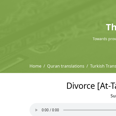
Th
Towards provi
Home
Quran translations
Turkish Trans
Divorce [At-T
Su