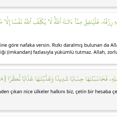
زۡقُهُۥ فَلۡيُنفِقۡ مِمَّآ ءَاتَىٰهُ ٱللَّهُۚ لَا يُكَلِّفُ ٱللَّهُ نَفۡسًا إِلَّا م
ine göre nafaka versin. Rızkı daralmış bulunan da All
iği (imkandan) fazlasıyla yükümlü tutmaz. Allah, zorlu
سُلِهِۦ فَحَاسَبۡنَٰهَا حِسَابٗا شَدِيدٗا وَعَذَّبۡنَٰهَا عَذَابٗا نُّكۡرٗا [٨
den çıkan nice ülkeler halkını biz, çetin bir hesaba ç