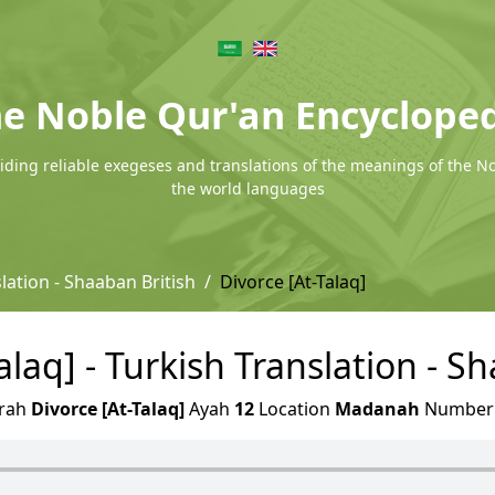
e Noble Qur'an Encyclope
ding reliable exegeses and translations of the meanings of the N
the world languages
lation - Shaaban British
Divorce [At-Talaq]
alaq] - Turkish Translation - S
rah
Divorce [At-Talaq]
Ayah
12
Location
Madanah
Numbe