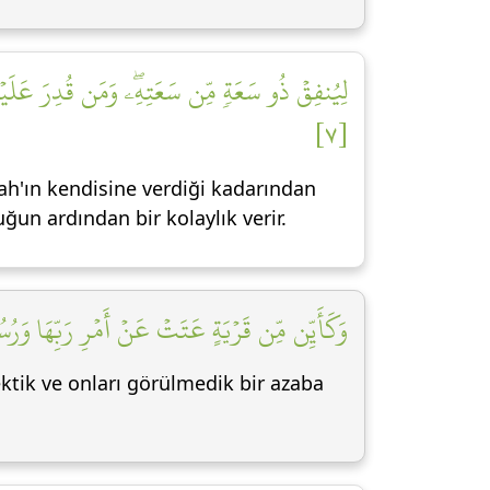
لِيُنفِقۡ ذُو سَعَةٖ مِّن سَعَتِهِۦۖ وَمَن قُدِرَ عَلَيۡهِ رِ
[٧]
ah'ın kendisine verdiği kadarından
ğun ardından bir kolaylık verir.
وَكَأَيِّن مِّن قَرۡيَةٍ عَتَتۡ عَنۡ أَمۡرِ رَبِّهَا وَرُ]
ektik ve onları görülmedik bir azaba