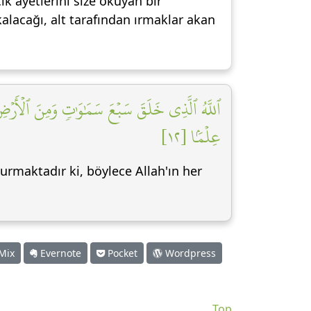
ık ayetlerini size okuyan bir
alacağı, alt tarafından ırmaklar akan
ٱللَّهُ ٱلَّذِي خَلَقَ سَبۡعَ سَمَٰوَٰتٖ وَمِنَ ٱلۡأَرۡضِ مِثۡل
عِلۡمَۢا [١٢]
urmaktadır ki, böylece Allah'ın her
Mix
Evernote
Pocket
Wordpress
Top