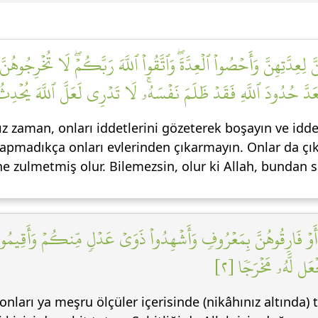
ُنَّ لِعِدَّتِهِنَّ وَأَحۡصُواْ ٱلۡعِدَّةَۖ وَٱتَّقُواْ ٱللَّهَ رَبَّكُمۡۖ لَا تُخۡرِجُوهُن
تَعَدَّ حُدُودَ ٱللَّهِ فَقَدۡ ظَلَمَ نَفۡسَهُۥۚ لَا تَدۡرِي لَعَلَّ ٱللَّهَ يُحۡدِثُ
 zaman, onları iddetlerini gözeterek boşayın ve iddet
yapmadıkça onları evlerinden çıkarmayın. Onlar da çıkma
ine zulmetmiş olur. Bilemezsin, olur ki Allah, bundan s
أَوۡ فَارِقُوهُنَّ بِمَعۡرُوفٖ وَأَشۡهِدُواْ ذَوَيۡ عَدۡلٖ مِّنكُمۡ وَأَقِيمُواْ
َجۡعَل لَّهُۥ مَخۡرَجٗا [٢
nları ya meşru ölçüler içerisinde (nikâhınız altında)