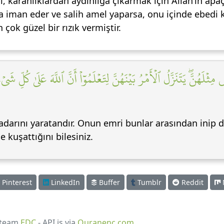
ı, karanlıklardan aydınlığa çıkarmak için Allah’ın apaç
 iman eder ve salih amel yaparsa, onu içinde ebedi k
çok güzel bir rızık vermiştir.
َهُنَّۖ يَتَنَزَّلُ ٱلۡأَمۡرُ بَيۡنَهُنَّ لِتَعۡلَمُوٓاْ أَنَّ ٱللَّهَ عَلَىٰ كُلِّ شَي
kadarını yaratandır. Onun emri bunlar arasından inip d
 kuşattığını bilesiniz.
Pinterest
LinkedIn
Buffer
Tumblr
Reddit
 team
EDC
- API is via
Quranenc.com