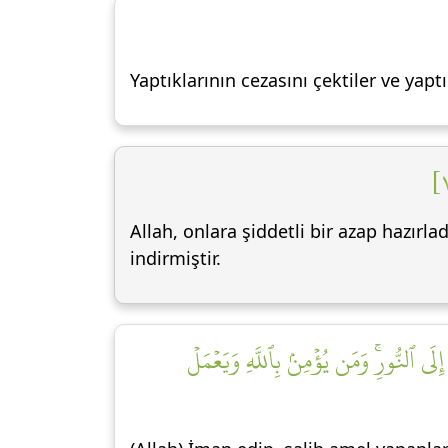
Yaptıklarının cezasını çektiler ve yap
Allah, onlara şiddetli bir azap hazırla
indirmiştir.
َى ٱلنُّورِۚ وَمَن يُؤۡمِنۢ بِٱللَّهِ وَيَعۡمَلۡ