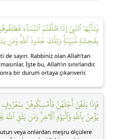
يَٰٓأَيُّهَا ٱلنَّبِيُّ إِذَا طَلَّقۡتُمُ ٱلنِّسَآءَ فَطَلِّقُوه
بِفَٰحِشَةٖ مُّبَيِّنَةٖۚ وَتِلۡكَ حُدُودُ ٱللَّهِۚ وَمَن يَ]
i de sayın. Rabbiniz olan Allah’tan
sınlar. İşte bu, Allah’ın sınırlarıdır.
onra bir durum ortaya çıkarıverir.
فَإِذَا بَلَغۡنَ أَجَلَهُنَّ فَأَمۡسِكُوهُنَّ بِمَعۡرُوفٍ 
يُؤۡمِنُ بِٱللَّهِ وَٱلۡيَوۡمِ ٱلۡأٓخِرِۚ وَمَن يَتَّقِ ٱللَّهَ ي]
 tutun veya onlardan meşru ölçülere