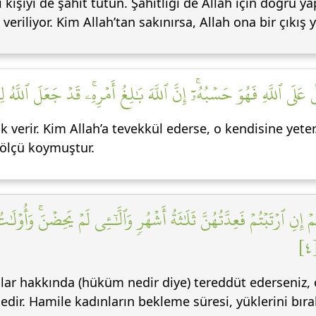
i kişiyi de şahit tutun. Şahitliği de Allah için doğru y
riliyor. Kim Allah’tan sakınırsa, Allah ona bir çıkış y
َلَى ٱللَّهِ فَهُوَ حَسۡبُهُۥٓۚ إِنَّ ٱللَّهَ بَٰلِغُ أَمۡرِهِۦۚ قَدۡ جَعَلَ ٱللَّهُ ل
k verir. Kim Allah’a tevekkül ederse, o kendisine yeter
e/ölçü koymuştur.
 ٱرۡتَبۡتُمۡ فَعِدَّتُهُنَّ ثَلَٰثَةُ أَشۡهُرٖ وَٱلَّٰٓـِٔي لَمۡ يَحِضۡنَۚ وَأُوْلَٰت
lar hakkında (hüküm nedir diye) tereddüt ederseniz, 
ir. Hamile kadınların bekleme süresi, yüklerini bıra