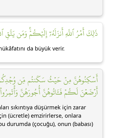
ذَٰلِكَ أَمۡرُ ٱللَّهِ أَنزَلَهُۥٓ إِلَيۡكُمۡۚ وَمَن يَتَّقِ ٱل]
mükâfatını da büyük verir.
أَسۡكِنُوهُنَّ مِنۡ حَيۡثُ سَكَنتُم مِّن وُجۡدِكُمۡ وَلَا 
أَرۡضَعۡنَ لَكُمۡ فَـَٔاتُوهُنَّ أُجُورَهُنَّ وَأۡتَمِرُو]
arı sıkıntıya düşürmek için zarar
n (ücretle) emzirirlerse, onlara
, bu durumda (çocuğu), onun (babası)