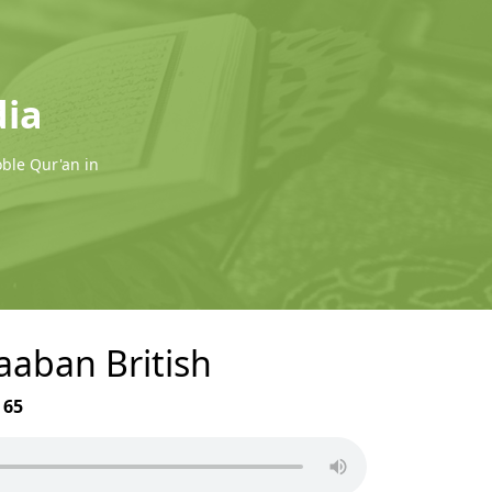
dia
oble Qur'an in
haaban British
r
65