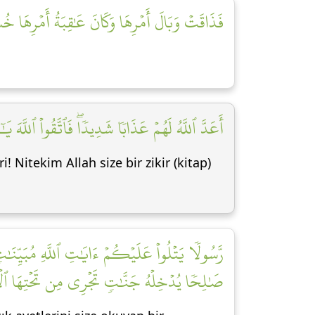
فَذَاقَتۡ وَبَالَ أَمۡرِهَا وَكَانَ عَٰقِبَةُ أَمۡرِهَا خُس]
أَعَدَّ ٱللَّهُ لَهُمۡ عَذَابٗا شَدِيدٗاۖ فَٱتَّقُواْ ٱللَّهَ يَ]
! Nitekim Allah size bir zikir (kitap)
رَّسُولٗا يَتۡلُواْ عَلَيۡكُمۡ ءَايَٰتِ ٱللَّهِ مُبَيِّنَٰت
صَٰلِحٗا يُدۡخِلۡهُ جَنَّٰتٖ تَجۡرِي مِن تَحۡتِهَا ٱلۡأَنۡه]