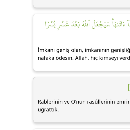
َآ ءَاتَىٰهَاۚ سَيَجۡعَلُ ٱللَّهُ بَعۡدَ عُسۡرٖ يُسۡرٗا
İmkanı geniş olan, imkanının genişliğ
nafaka ödesin. Allah, hiç kimseyi verd
Rablerinin ve O'nun rasûllerinin emrin
uğrattık.