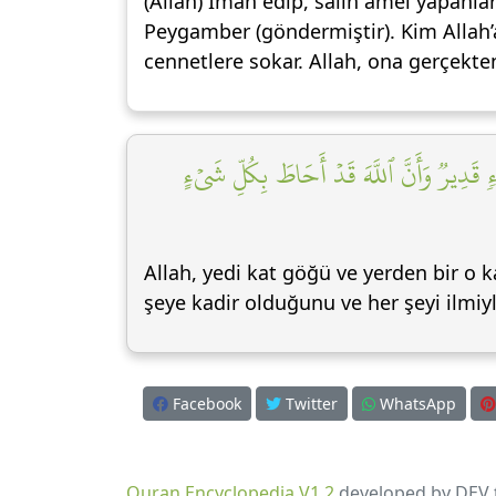
(Allah) İman edip, salih amel yapanlar
Peygamber (göndermiştir). Kim Allah’a
cennetlere sokar. Allah, ona gerçekten 
ۡءٖ قَدِيرٞ وَأَنَّ ٱللَّهَ قَدۡ أَحَاطَ بِكُلِّ شَيۡءٍ
Allah, yedi kat göğü ve yerden bir o 
şeye kadir olduğunu ve her şeyi ilmiyle
Facebook
Twitter
WhatsApp
Quran Encyclopedia V1.2
developed by DEV