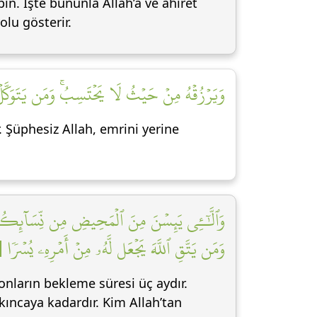
apın. İşte bununla Allah’a ve ahiret
olu gösterir.
وَيَرۡزُقۡهُ مِنۡ حَيۡثُ لَا يَحۡتَسِبُۚ وَمَن يَتَوَكَّلۡ ع]
. Şüphesiz Allah, emrini yerine
وَٱلَّٰٓـِٔي يَئِسۡنَ مِنَ ٱلۡمَحِيضِ مِن نِّسَآئِكُمۡ إِنِ
وَمَن يَتَّقِ ٱللَّهَ يَجۡعَل لَّهُۥ مِنۡ أَمۡرِهِۦ يُسۡرٗا [٤]
onların bekleme süresi üç aydır.
kıncaya kadardır. Kim Allah’tan