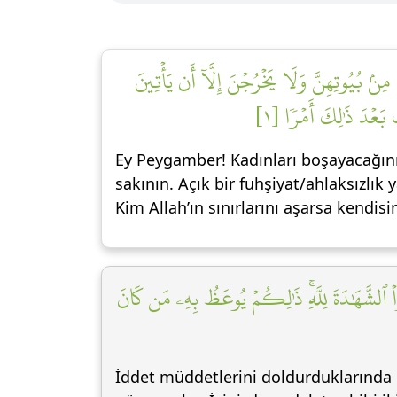
َّ مِنۢ بُيُوتِهِنَّ وَلَا يَخۡرُجۡنَ إِلَّآ أَن يَأۡتِينَ
 بَعۡدَ ذَٰلِكَ أَمۡرٗا [١
Ey Peygamber! Kadınları boşayacağınız
sakının. Açık bir fuhşiyat/ahlaksızlık 
Kim Allah’ın sınırlarını aşarsa kendis
 ٱلشَّهَٰدَةَ لِلَّهِۚ ذَٰلِكُمۡ يُوعَظُ بِهِۦ مَن كَانَ
İddet müddetlerini doldurduklarında o