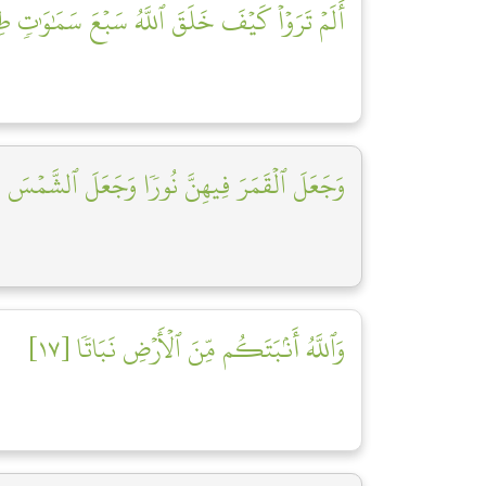
أَلَمۡ تَرَوۡاْ كَيۡفَ خَلَقَ ٱللَّهُ سَبۡعَ سَمَٰوَٰتٖ طِب]
وَجَعَلَ ٱلۡقَمَرَ فِيهِنَّ نُورٗا وَجَعَلَ ٱلشَّمۡسَ س]
وَٱللَّهُ أَنۢبَتَكُم مِّنَ ٱلۡأَرۡضِ نَبَاتٗا [١٧]