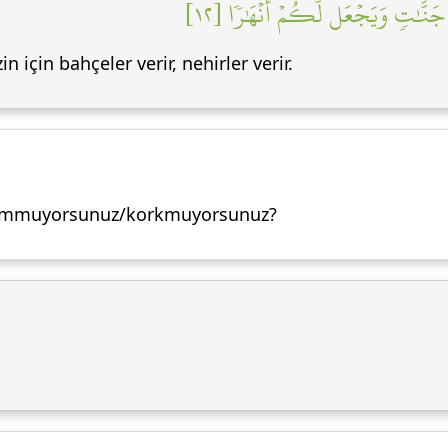
َنَّٰتٖ وَيَجۡعَل لَّكُمۡ أَنۡهَٰرٗا [١٢
in için bahçeler verir, nehirler verir.
ni ummuyorsunuz/korkmuyorsunuz?