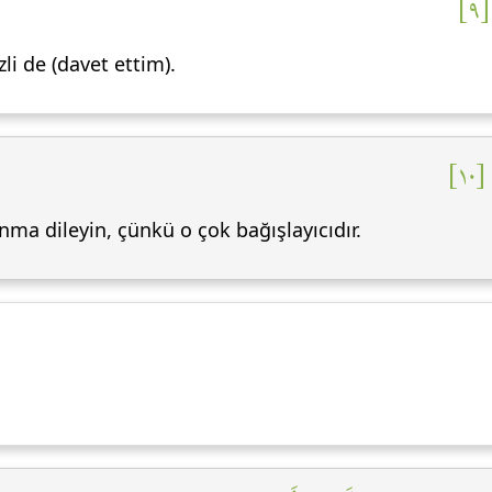
[٩
zli de (davet ettim).
١٠
ma dileyin, çünkü o çok bağışlayıcıdır.