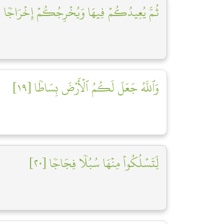
ثُمَّ يُعِيدُكُمۡ فِيهَا وَيُخۡرِجُكُمۡ إِخۡرَاجٗا [٨]
وَٱللَّهُ جَعَلَ لَكُمُ ٱلۡأَرۡضَ بِسَاطٗا [١٩]
لِّتَسۡلُكُواْ مِنۡهَا سُبُلٗا فِجَاجٗا [٢٠]