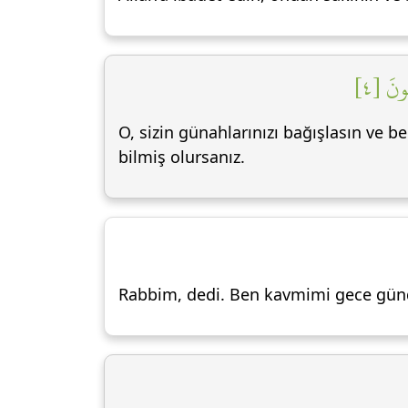
ُونَ [٤
O, sizin günahlarınızı bağışlasın ve bel
bilmiş olursanız.
Rabbim, dedi. Ben kavmimi gece günd