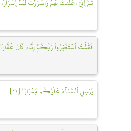
ثُمَّ إِنِّيٓ أَعۡلَنتُ لَهُمۡ وَأَسۡرَرۡتُ لَهُمۡ إِسۡرَارٗا ]
فَقُلۡتُ ٱسۡتَغۡفِرُواْ رَبَّكُمۡ إِنَّهُۥ كَانَ غَفَّارٗا []
يُرۡسِلِ ٱلسَّمَآءَ عَلَيۡكُم مِّدۡرَارٗا [١١]