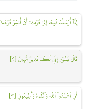
إِنَّآ أَرۡسَلۡنَا نُوحًا إِلَىٰ قَوۡمِهِۦٓ أَنۡ أَنذِرۡ قَو]
قَالَ يَٰقَوۡمِ إِنِّي لَكُمۡ نَذِيرٞ مُّبِينٌ [٢]
أَنِ ٱعۡبُدُواْ ٱللَّهَ وَٱتَّقُوهُ وَأَطِيعُونِ [٣]