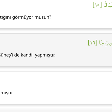
َاقٗا [١٥
attığını görmüyor musun?
ِرَاجٗا [١٦
Güneş’i de kandil yapmıştır.
mıştır.