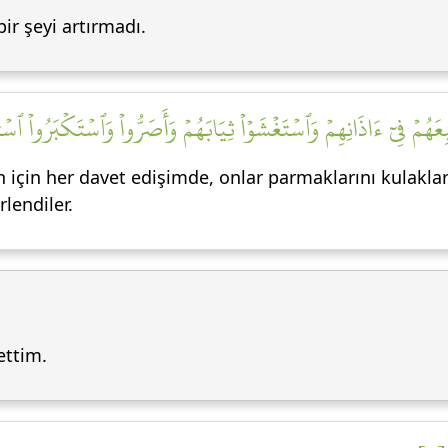
r şeyi artırmadı.
َٰبِعَهُمۡ فِيٓ ءَاذَانِهِمۡ وَٱسۡتَغۡشَوۡاْ ثِيَابَهُمۡ وَأَصَرُّواْ وَٱسۡتَكۡبَرُواْ ٱسۡ
çin her davet edişimde, onlar parmaklarını kulakların
rlendiler.
ettim.