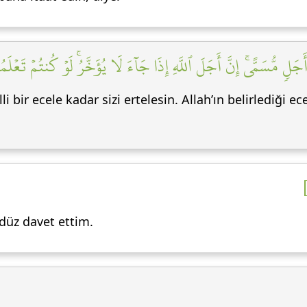
َلٖ مُّسَمًّىۚ إِنَّ أَجَلَ ٱللَّهِ إِذَا جَآءَ لَا يُؤَخَّرُۚ لَوۡ كُنتُمۡ تَعۡلَم
li bir ecele kadar sizi ertelesin. Allah’ın belirlediği e
üz davet ettim.