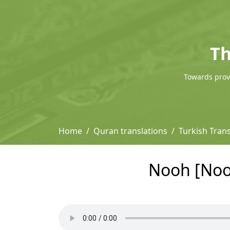
Th
Towards provi
Home
Quran translations
Turkish Trans
Nooh [Nooh