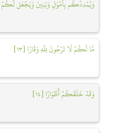
وَيُمۡدِدۡكُم بِأَمۡوَٰلٖ وَبَنِينَ وَيَجۡعَل لَّكُمۡ ج]
مَّا لَكُمۡ لَا تَرۡجُونَ لِلَّهِ وَقَارٗا [١٣]
وَقَدۡ خَلَقَكُمۡ أَطۡوَارًا [١٤]