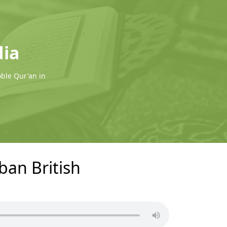
dia
oble Qur'an in
ban British