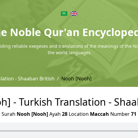
e Noble Qur'an Encyclope
ding reliable exegeses and translations of the meanings of the N
the world languages
lation - Shaaban British
Nooh [Nooh]
] - Turkish Translation - Shaa
Surah
Nooh [Nooh]
Ayah
28
Location
Maccah
Number
71