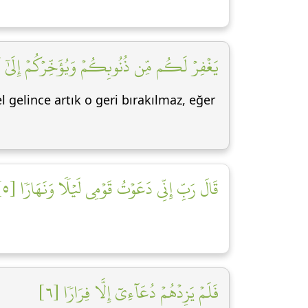
يَغۡفِرۡ لَكُم مِّن ذُنُوبِكُمۡ وَيُؤَخِّرۡكُمۡ إِلَىٰٓ أَج]
cel gelince artık o geri bırakılmaz, eğer
قَالَ رَبِّ إِنِّي دَعَوۡتُ قَوۡمِي لَيۡلٗا وَنَهَارٗا [٥]
فَلَمۡ يَزِدۡهُمۡ دُعَآءِيٓ إِلَّا فِرَارٗا [٦]