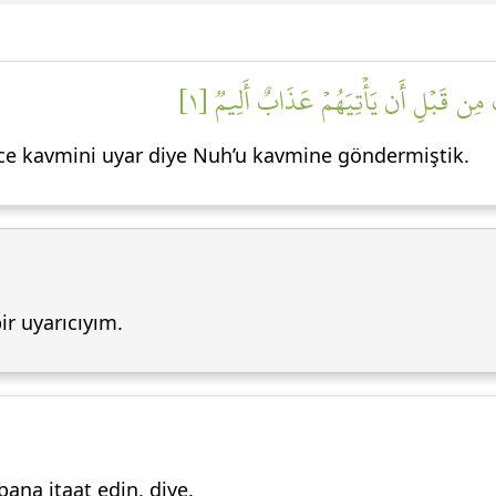
ۡمَكَ مِن قَبۡلِ أَن يَأۡتِيَهُمۡ عَذَابٌ أَلِيمٞ [١
ce kavmini uyar diye Nuh’u kavmine göndermiştik.
ir uyarıcıyım.
bana itaat edin, diye.