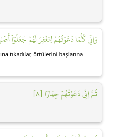
وَإِنِّي كُلَّمَا دَعَوۡتُهُمۡ لِتَغۡفِرَ لَهُمۡ جَعَلُوٓاْ أَص]
a tıkadılar, örtülerini başlarına
ثُمَّ إِنِّي دَعَوۡتُهُمۡ جِهَارٗا [٨]