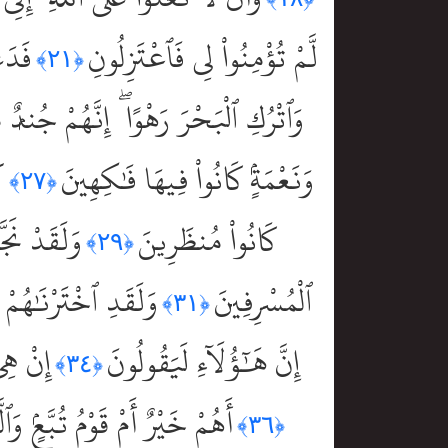
لَّمْ تُؤْمِنُواْ لِى فَٱعْتَزِلُونِ
فَدَعَ
﴿٢١﴾
وَٱتْرُكِ ٱلْبَحْرَ رَهْوًا ۖ إِنَّهُمْ جُندٌۭ 
وَنَعْمَةٍۢ كَانُواْ فِيهَا فَٰكِهِينَ
ك
﴿٢٧﴾
كَانُواْ مُنظَرِينَ
وَلَقَدْ نَجّ
﴿٢٩﴾
ٱلْمُسْرِفِينَ
وَلَقَدِ ٱخْتَرْنَٰهُمْ 
﴿٣١﴾
إِنَّ هَٰٓؤُلَآءِ لَيَقُولُونَ
إِنْ هِى
﴿٣٤﴾
أَهُمْ خَيْرٌ أَمْ قَوْمُ تُبَّعٍۢ وَ
﴿٣٦﴾