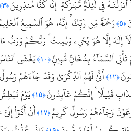
َآ أَنزَلْنَٰهُ فِى لَيْلَةٍۢ مُّبَٰرَكَةٍ ۚ إِنَّا كُنَّا مُنذِرِينَ
﴿٣﴾
َ
رَحْمَةًۭ مِّن رَّبِّكَ ۚ إِنَّهُۥ هُوَ ٱلسَّمِيعُ ٱلْعَلِيمُ
﴿٥﴾
َآ إِلَٰهَ إِلَّا هُوَ يُحْىِۦ وَيُمِيتُ ۖ رَبُّكُمْ وَرَبُّ ءَاب
 تَأْتِى ٱلسَّمَآءُ بِدُخَانٍۢ مُّبِينٍۢ
يَغْشَى ٱلنَّاسَ 
﴿١٠﴾
ُونَ
أَنَّىٰ لَهُمُ ٱلذِّكْرَىٰ وَقَدْ جَآءَهُمْ رَسُولٌۭ 
﴿١٢﴾
ْعَذَابِ قَلِيلًا ۚ إِنَّكُمْ عَآئِدُونَ
يَوْمَ نَبْطِشُ
﴿١٥﴾
ِرْعَوْنَ وَجَآءَهُمْ رَسُولٌۭ كَرِيمٌ
أَنْ أَدُّوٓاْ إِلَى
﴿١٧﴾
ِىٓ ءَاتِيكُم بِسُلْطَٰنٍۢ مُّبِينٍۢ
وَإِنِّى عُذْتُ بِرَبّ
﴿١٩﴾