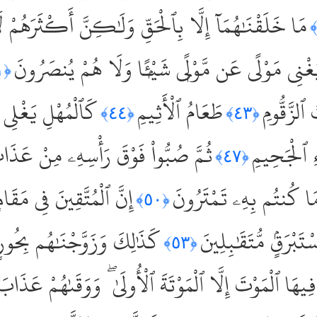
مَا خَلَقْنَٰهُمَآ إِلَّا بِٱلْحَقِّ وَلَٰكِنَّ أَكْثَرَهُمْ 
يُغْنِى مَوْلًى عَن مَّوْلًۭى شَيْـًۭٔا وَلَا هُمْ يُنصَرُونَ
﴿٤١﴾
ٱلزَّقُّومِ
طَعَامُ ٱلْأَثِيمِ
كَٱلْمُهْلِ يَغْلِى 
﴿٤٤﴾
﴿٤٣﴾
ءِ ٱلْجَحِيمِ
ثُمَّ صُبُّواْ فَوْقَ رَأْسِهِۦ مِنْ عَذَا
﴿٤٧﴾
مَا كُنتُم بِهِۦ تَمْتَرُونَ
إِنَّ ٱلْمُتَّقِينَ فِى مَقَام
﴿٥٠﴾
ْرَقٍۢ مُّتَقَٰبِلِينَ
كَذَٰلِكَ وَزَوَّجْنَٰهُم بِحُور
﴿٥٣﴾
يهَا ٱلْمَوْتَ إِلَّا ٱلْمَوْتَةَ ٱلْأُولَىٰ ۖ وَوَقَىٰهُمْ عَذَا