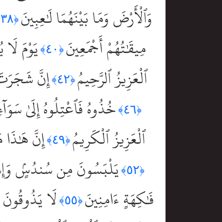
وَٱلْأَرْضَ وَمَا بَيْنَهُمَا لَٰعِبِينَ
﴿٣٨﴾
مِيقَٰتُهُمْ أَجْمَعِينَ
يَوْمَ لَا 
﴿٤٠﴾
ٱلْعَزِيزُ ٱلرَّحِيمُ
إِنَّ شَجَرَتَ 
﴿٤٢﴾
خُذُوهُ فَٱعْتِلُوهُ إِلَىٰ سَوَآ
﴿٤٦﴾
ٱلْعَزِيزُ ٱلْكَرِيمُ
إِنَّ هَٰذَا 
﴿٤٩﴾
يَلْبَسُونَ مِن سُندُسٍۢ وَإِسْتَب
﴿٥٢﴾
فَٰكِهَةٍ ءَامِنِينَ
لَا يَذُوقُونَ فِ
﴿٥٥﴾