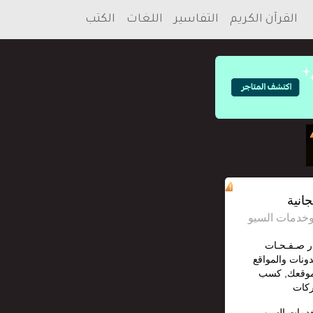
القرآن الكريم
التفاسير
اللغات
الكتب
انية
ار صـفـحـات
دونات والمواقع
 موقعك, كسب
ركات
خدمات السيو