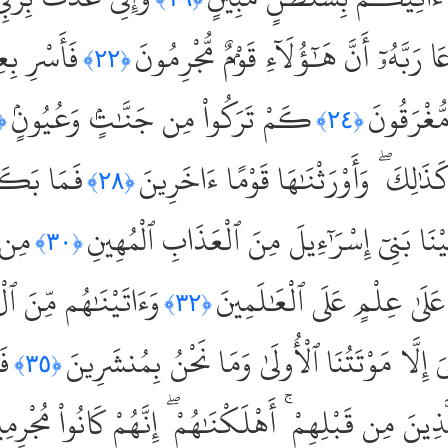
ا رَبَّهُۥٓ أَنَّ هَٰٓؤُلَآءِ قَوْمٌۭ مُّجْرِمُونَ
فَأَسْرِ بِع
﴿٢٢﴾
مُّغْرَقُونَ
كَمْ تَرَكُواْ مِن جَنَّٰتٍۢ وَعُيُونٍۢ
٢٥﴾
﴿٢٤﴾
َذَٰلِكَ ۖ وَأَوْرَثْنَٰهَا قَوْمًا ءَاخَرِينَ
فَمَا بَكَتْ
﴿٢٨﴾
َيْنَا بَنِىٓ إِسْرَٰٓءِيلَ مِنَ ٱلْعَذَابِ ٱلْمُهِينِ
مِن ف
﴿٣٠﴾
عَلَىٰ عِلْمٍ عَلَى ٱلْعَٰلَمِينَ
وَءَاتَيْنَٰهُم مِّنَ ٱلْ
﴿٣٢﴾
َ إِلَّا مَوْتَتُنَا ٱلْأُولَىٰ وَمَا نَحْنُ بِمُنشَرِينَ
فَ
﴿٣٥﴾
ٱلَّذِينَ مِن قَبْلِهِمْ ۚ أَهْلَكْنَٰهُمْ ۖ إِنَّهُمْ كَانُواْ مُجْرِمِ