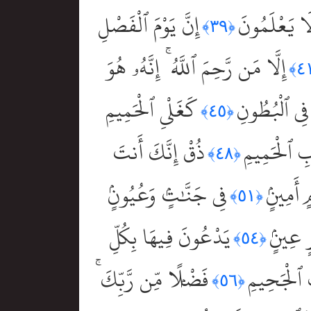
لَا يَعْلَمُونَ
إِنَّ يَوْمَ ٱلْفَصْلِ
﴿٣٩﴾
إِلَّا مَن رَّحِمَ ٱللَّهُ ۚ إِنَّهُۥ هُوَ
فِى ٱلْبُطُونِ
كَغَلْىِ ٱلْحَمِيمِ
﴿٤٥﴾
بِ ٱلْحَمِيمِ
ذُقْ إِنَّكَ أَنتَ
﴿٤٨﴾
ٍ أَمِينٍۢ
فِى جَنَّٰتٍۢ وَعُيُونٍۢ
﴿٥١﴾
ٍ عِينٍۢ
يَدْعُونَ فِيهَا بِكُلِّ
﴿٥٤﴾
بَ ٱلْجَحِيمِ
فَضْلًۭا مِّن رَّبِّكَ ۚ
﴿٥٦﴾