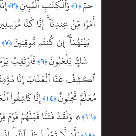
حمٓ
وَٱلْكِتَٰبِ ٱلْمُبِينِ
إِنّ
﴿٢﴾
﴿١﴾
أَمْرًۭا مِّنْ عِندِنَآ ۚ إِنَّا كُنَّا مُرْسِلِين
بَيْنَهُمَآ ۖ إِن كُنتُم مُّوقِنِينَ
ل
﴿٧﴾
شَكٍّۢ يَلْعَبُونَ
فَٱرْتَقِبْ يَوْمَ
﴿٩﴾
ٱكْشِفْ عَنَّا ٱلْعَذَابَ إِنَّا مُؤْمِن
مُعَلَّمٌۭ مَّجْنُونٌ
إِنَّا كَاشِفُواْ ٱل
﴿١٤﴾
۞ وَلَقَدْ فَتَنَّا قَبْلَهُمْ قَوْمَ ف
﴿١٦﴾
وَأَن لَّا تَعْلُواْ عَلَى ٱللَّهِ ۖ إِنّ
﴿١٨﴾