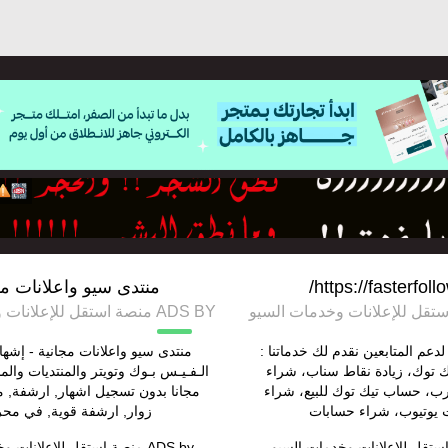
https://fasterfoll
منتدى سيو واعلانات مج
ADS BY منصة استقل للإعلانات وخدمات السيو
دعم المتابعين نقدم لك خدماتنا :
منتدى سيو واعلانات مجانية - إشه
ك توك، زيادة نقاط سناب، شراء
الـفـيـس بـوك وتويتر والمنتديات والم
ب، حساب تيك توك للبيع، شراء
مجانا بدون تسجيل اشهار, ارشفة,
يوتيوب، شراء حسابات
زوار, ارشفة قوية, في مح
ستقل للإعلانات وخدمات السيو
ADS by
منصة استقل للإعلانات و