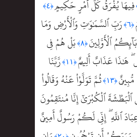
فِيهَا يُفْرَقُ كُلُّ أَمْرٍ حَكِيمٍ
﴿٤﴾
رَبِّ ٱلسَّمَٰوَٰتِ وَٱلْأَرْضِ وَمَا
﴿٦﴾
َآئِكُمُ ٱلْأَوَّلِينَ
بَلْ هُمْ فِى
﴿٨﴾
ۖ هَٰذَا عَذَابٌ أَلِيمٌۭ
رَّبَّنَا
﴿١١﴾
مُّبِينٌۭ
ثُمَّ تَوَلَّوْاْ عَنْهُ وَقَالُواْ
﴿١٣﴾
 ٱلْبَطْشَةَ ٱلْكُبْرَىٰٓ إِنَّا مُنتَقِمُونَ
َّ عِبَادَ ٱللَّهِ ۖ إِنِّى لَكُمْ رَسُولٌ أَمِينٌۭ
ِى وَرَبِّكُمْ أَن تَرْجُمُونِ
وَإِن
﴿٢٠﴾