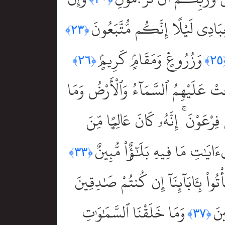
ِبَادِى لَيْلًا إِنَّكُم مُّتَّبَعُونَ
﴿٢٣﴾
وَزُرُوعٍۢ وَمَقَامٍۢ كَرِيمٍۢ
﴿٢٦﴾
﴿
 عَلَيْهِمُ ٱلسَّمَآءُ وَٱلْأَرْضُ وَمَا
ِرْعَوْنَ ۚ إِنَّهُۥ كَانَ عَالِيًۭا مِّنَ
ءَايَٰتِ مَا فِيهِ بَلَٰٓؤٌۭاْ مُّبِينٌ
﴿٣٣﴾
أْتُواْ بِـَٔابَآئِنَآ إِن كُنتُمْ صَٰدِقِينَ
ينَ
وَمَا خَلَقْنَا ٱلسَّمَٰوَٰتِ
﴿٣٧﴾