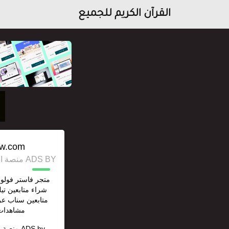
القرآن الكريم للجميع
ow.com/
ADS BY منصة استقل للإعلانات وخدمات السيو
متجر فاستر فولو ل
شراء متابعين تي
متابعين سناب عر
مشاهدات 
ADS by
منصة ا